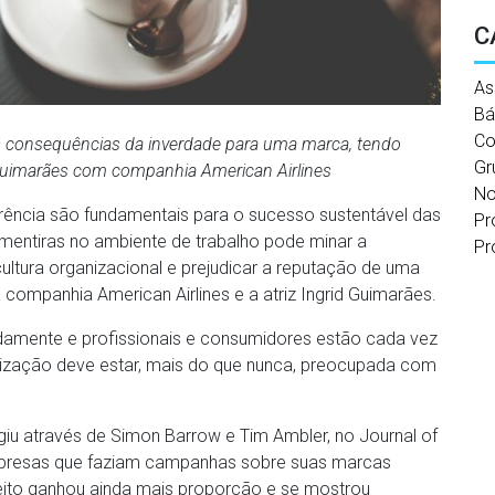
C
As
Bá
Co
as consequências da inverdade para uma marca, tendo
Gr
Guimarães com companhia American Airlines
No
arência são fundamentais para o sucesso sustentável das
Pr
mentiras no ambiente de trabalho pode minar a
Pr
ultura organizacional e prejudicar a reputação de uma
ompanhia American Airlines e a atriz Ingrid Guimarães.
damente e profissionais e consumidores estão cada vez
anização deve estar, mais do que nunca, preocupada com
giu através de Simon Barrow e Tim Ambler, no Journal of
presas que faziam campanhas sobre suas marcas
ceito ganhou ainda mais proporção e se mostrou