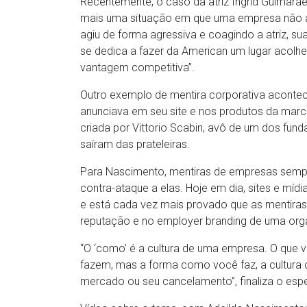
Recentemente, o caso da atriz Ingrid Guimarãe
mais uma situação em que uma empresa não a
agiu de forma agressiva e coagindo a atriz, s
se dedica a fazer da American um lugar acolh
vantagem competitiva”.
Outro exemplo de mentira corporativa acontec
anunciava em seu site e nos produtos da marca
criada por Vittorio Scabin, avô de um dos fund
saíram das prateleiras.
Para Nascimento, mentiras de empresas sempr
contra-ataque a elas. Hoje em dia, sites e mí
e está cada vez mais provado que as mentira
reputação e no employer branding de uma org
“O ‘como’ é a cultura de uma empresa. O que 
fazem, mas a forma como você faz, a cultura co
mercado ou seu cancelamento”, finaliza o espe