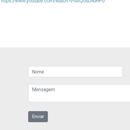
:
https://www.youtube.com/watch?v=AIQGsD4uHPo