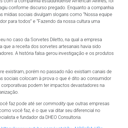
s com a companhia estadunidense American Airlines, foi
giu conforme discurso pregado. Enquanto a companhia
uas mídias sociais divulgam slogans como “Nossa equipe
edor para todos” e “Fazendo da nossa cultura uma
eu no caso da Sorvetes Diletto, na qual a empresa
 que a receita dos sorvetes artesanais havia sido
adores. A história falsa gerou investigação e os produtos
e existiram, porém no passado não existiam canais de
dias sociais colocam à prova o que é dito ao consumidor
s corporativas podem ter impactos devastadores na
anização.
você faz pode até ser
commodity
que outras empresas
mo você faz, é o que vai ditar seu diferencial no
cialista e fundador da DHEO Consultoria.