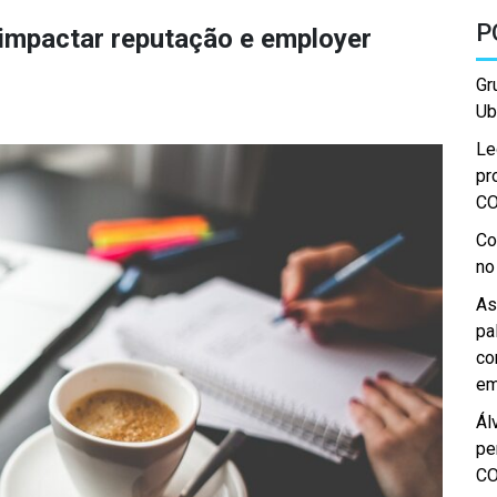
P
impactar reputação e employer
Gr
Ub
Le
pr
C
Co
no
As
pa
co
em
Ál
pe
C