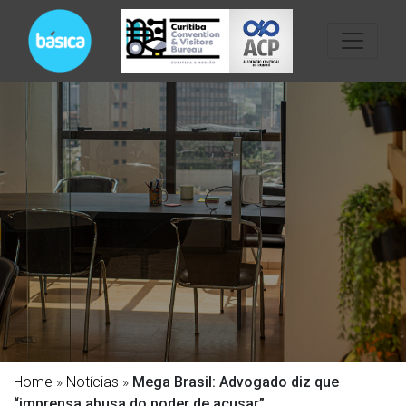
Home
»
Notícias
»
Mega Brasil: Advogado diz que
“imprensa abusa do poder de acusar”