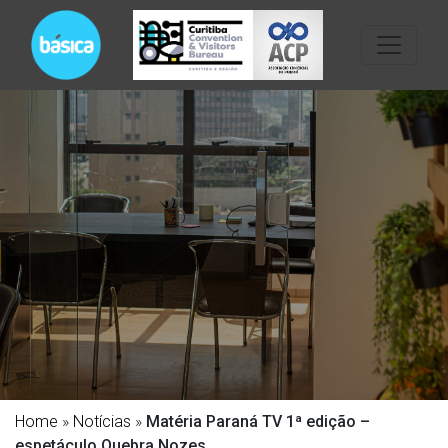
Home
»
Notícias
»
Matéria Paraná TV 1ª edição –
espetáculo Quebra Nozes