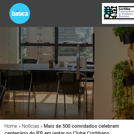
Home
»
Notícias
»
Mais de 500 convidados celebram
centenário do IEP em jantar no Clube Curitibano