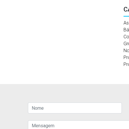
C
As
Bá
Co
Gr
No
Pr
Pr