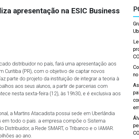
P
aliza apresentação na ESIC Business
Gr
Ub
Le
pr
C
acado distribuidor no país, fará uma apresentação aos
Co
m Curitiba (PR), com o objetivo de captar novos
no
az parte do projeto da instituição de integrar a teoria à
As
balhos aos seus alunos, a partir de parcerias com
pa
ece nesta sexta-feira (12), às 19h30, e é exclusiva aos
co
em
al, a Martins Atacadista possui sede em Uberlândia
Ál
as em todo o país. a empresa compõe o Sistema
pe
o Distribuidor, a Rede SMART, o Tribanco e o IAMAR.
C
bilhões ao ano.