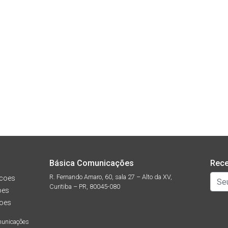
Básica Comunicações
Rece
R. Fernando Amaro, 60, sala 27 – Alto da XV,
coes
Curitiba – PR, 80045-080
oes
oes
municações