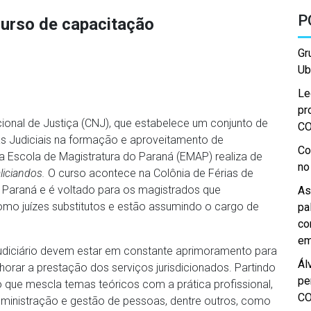
P
urso de capacitação
Gr
Ub
Le
pr
onal de Justiça (CNJ), que estabelece um conjunto de
C
as Judiciais na formação e aproveitamento de
Co
 a Escola de Magistratura do Paraná (EMAP) realiza de
no
liciandos.
O curso acontece na Colônia de Férias de
Paraná e é voltado para os magistrados que
As
omo juízes substitutos e estão assumindo o cargo de
pa
co
em
Judiciário devem estar em constante aprimoramento para
Ál
ar a prestação dos serviços jurisdicionados. Partindo
pe
que mescla temas teóricos com a prática profissional,
C
 administração e gestão de pessoas, dentre outros, como