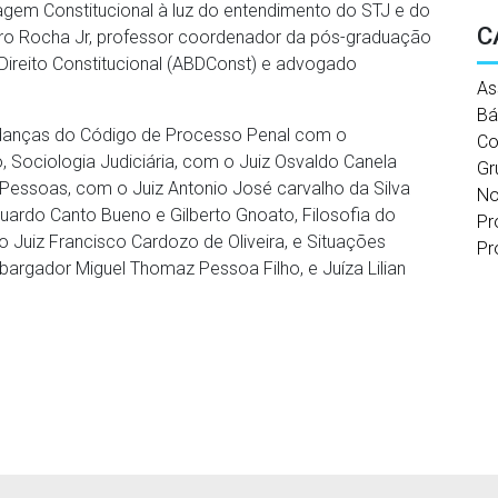
ragem Constitucional à luz do entendimento do STJ e do
C
iro Rocha Jr, professor coordenador da pós-graduação
Direito Constitucional (ABDConst) e advogado
As
Bá
danças do Código de Processo Penal com o
Co
Sociologia Judiciária, com o Juiz Osvaldo Canela
Gr
e Pessoas, com o Juiz Antonio José carvalho da Silva
No
Eduardo Canto Bueno e Gilberto Gnoato, Filosofia do
Pr
o Juiz Francisco Cardozo de Oliveira, e Situações
Pr
argador Miguel Thomaz Pessoa Filho, e Juíza Lilian