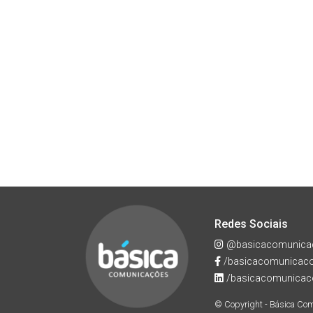
Redes Sociais
@basicacomunica
/basicacomunicac
/basicacomunicac
© Copyright - Básica Co