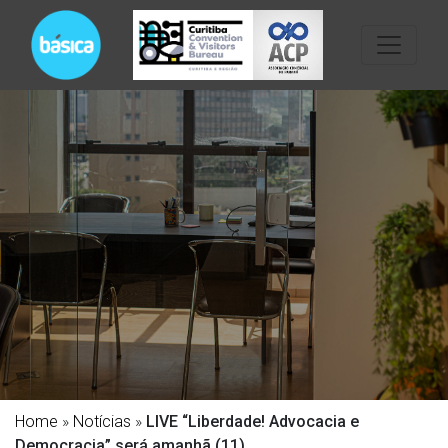
Home
»
Notícias
»
LIVE “Liberdade! Advocacia e
Democracia” será amanhã (11)