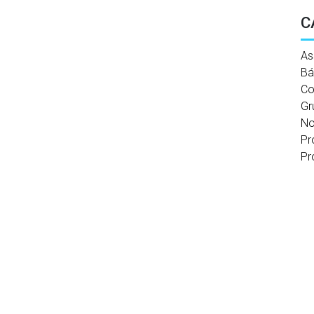
C
As
Bá
Co
Gr
No
Pr
Pr