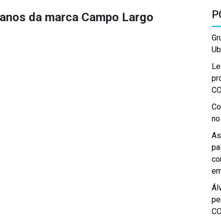
P
anos da marca Campo Largo
Gr
Ub
Le
pr
C
Co
no
As
pa
co
em
Ál
pe
C