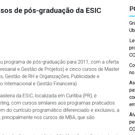
P
ursos de pós-graduação da ESIC
Gr
Ub
Le
pr
C
seu programa de pós-graduação para 2011, com a oferta
Co
esarial e Gestão de Projetos) e cinco cursos de Master
no
s, Gestão de RH e Organizações, Publicidade e
As
Internacional e Gestão Financeira).
pa
sileira da ESIC, localizada em Curitiba (PR), é
co
ting, com cursos similares aos programas praticados
em
lém do currículo programático diferenciado e exclusivo, a
Ál
s, principalmente nos cursos de MBA, que são
pe
C