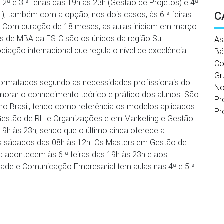
ª e 3 ª feiras das 19h às 23h (Gestão de Projetos) e 4ª
C
al), também com a opção, nos dois casos, às 6 ª feiras
. Com duração de 18 meses, as aulas iniciam em março
as de MBA da ESIC são os únicos da região Sul
As
ociação internacional que regula o nível de excelência
Bá
Co
Gr
ormatados segundo as necessidades profissionais do
No
morar o conhecimento teórico e prático dos alunos. São
Pr
no Brasil, tendo como referência os modelos aplicados
Pr
 Gestão de RH e Organizações e em Marketing e Gestão
19h às 23h, sendo que o último ainda oferece a
aos sábados das 08h às 12h. Os Masters em Gestão de
a acontecem às 6 ª feiras das 19h às 23h e aos
dade e Comunicação Empresarial tem aulas nas 4ª e 5 ª