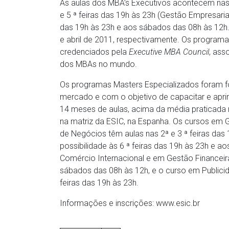
As aulas dos MBA’s Executivos acontecem nas 2
e 5 ª feiras das 19h às 23h (Gestão Empresari
das 19h às 23h e aos sábados das 08h às 12h
e abril de 2011, respectivamente. Os program
credenciados pela
Executive MBA Council
, ass
dos MBAs no mundo.
Os programas Masters Especializados foram f
mercado e com o objetivo de capacitar e apri
14 meses de aulas, acima da média praticada 
na matriz da ESIC, na Espanha. Os cursos em
de Negócios têm aulas nas 2ª e 3 ª feiras das 
possibilidade às 6 ª feiras das 19h às 23h e 
Comércio Internacional e em Gestão Financeir
sábados das 08h às 12h, e o curso em Publici
feiras das 19h às 23h.
Informações e inscrições: www.esic.br