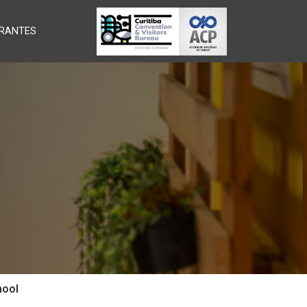
RANTES
hool