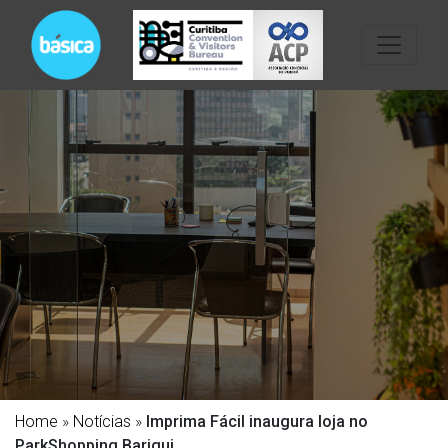
Home
»
Notícias
»
Imprima Fácil inaugura loja no
ParkShopping Barigui