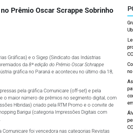
P
 no Prêmio Oscar Scrappe Sobrinho
Gr
Ub
Le
pr
C
ias Gráficas) e o Sigep (Sindicato das Indústrias
Co
 premiados da
8ª edição do Prêmio Oscar Schrappe
no
ústria gráfica no Paraná e aconteceu no último dia 18,
As
pa
essas pela gráfica Comunicare (off-set) e pela
co
bteve o maior número de prêmios no segmento digital, com
em
essões Híbridas) criado pela RTM Promo e o convite de
hopping Barigui (categoria Impressões Digitais com
Ál
.
pe
C
a Comunicare foi vencedora nas categorias Revistas