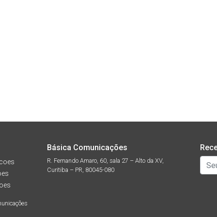
Básica Comunicações
Rece
R. Fernando Amaro, 60, sala 27 – Alto da XV,
coes
Curitiba – PR, 80045-080
oes
oes
municações