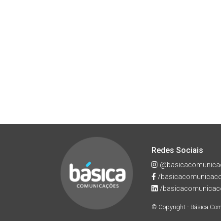
Redes Sociais
@basicacomunica
/basicacomunicac
/basicacomunicac
© Copyright - Básica Co