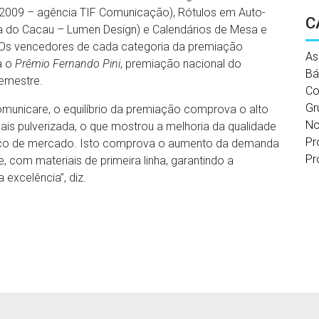
ná 2009 – agência TIF Comunicação), Rótulos em Auto-
C
na do Cacau – Lumen Design) e Calendários de Mesa e
. Os vencedores de cada categoria da premiação
As
a o
Prêmio Fernando Pini
, premiação nacional do
Bá
emestre.
Co
Gr
municare, o equilíbrio da premiação comprova o alto
No
ais pulverizada, o que mostrou a melhoria da qualidade
Pr
reço de mercado. Isto comprova o aumento da demanda
Pr
 com materiais de primeira linha, garantindo a
 excelência”, diz.