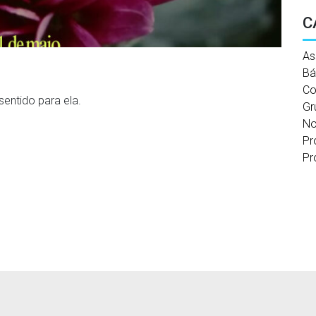
C
As
Bá
Co
sentido para ela.
Gr
No
Pr
Pr