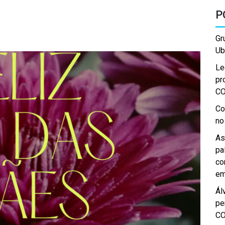
P
Gr
Ub
Le
pr
C
Co
no
As
pa
co
em
Ál
pe
C