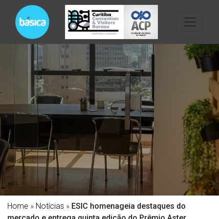
Home
»
Notícias
»
ESIC homenageia destaques do
mercado e entrega quinta edição do Prêmio Aster