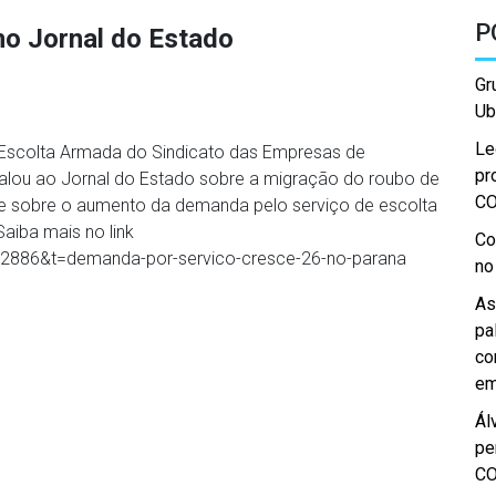
P
o Jornal do Estado
Gr
Ub
Le
e Escolta Armada do Sindicato das Empresas de
pr
falou ao Jornal do Estado sobre a migração do roubo de
C
 e sobre o aumento da demanda pelo serviço de escolta
aiba mais no link
Co
52886&t=demanda-por-servico-cresce-26-no-parana
no
As
pa
co
em
Ál
pe
C