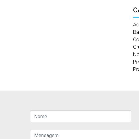
C
As
Bá
Co
Gr
No
Pr
Pr