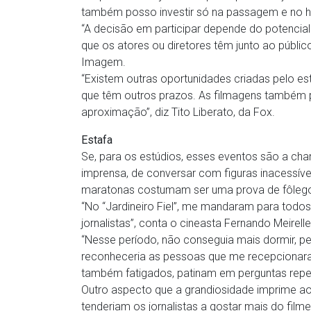
também posso investir só na passagem e no hot
“A decisão em participar depende do potenci
que os atores ou diretores têm junto ao público
Imagem.
“Existem outras oportunidades criadas pelo est
que têm outros prazos. As filmagens também 
aproximação”, diz Tito Liberato, da Fox.
Estafa
Se, para os estúdios, esses eventos são a chan
imprensa, de conversar com figuras inacessíve
maratonas costumam ser uma prova de fôleg
“No “Jardineiro Fiel”, me mandaram para todos
jornalistas”, conta o cineasta Fernando Meirelle
“Nesse período, não conseguia mais dormir, per
reconheceria as pessoas que me recepcionaram.”
também fatigados, patinam em perguntas repet
Outro aspecto que a grandiosidade imprime ao
tenderiam os jornalistas a gostar mais do film