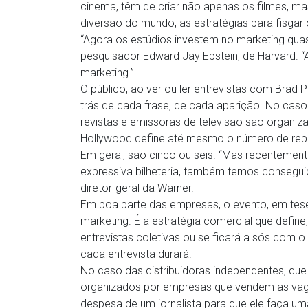
cinema, têm de criar não apenas os filmes, ma
diversão do mundo, as estratégias para fisgar 
“Agora os estúdios investem no marketing qua
pesquisador Edward Jay Epstein, de Harvard. “
marketing.”
O público, ao ver ou ler entrevistas com Brad 
trás de cada frase, de cada aparição. No caso 
revistas e emissoras de televisão são organiza
Hollywood define até mesmo o número de repór
Em geral, são cinco ou seis. “Mas recentemen
expressiva bilheteria, também temos conseguid
diretor-geral da Warner.
Em boa parte das empresas, o evento, em tese,
marketing. É a estratégia comercial que define
entrevistas coletivas ou se ficará a sós com 
cada entrevista durará.
No caso das distribuidoras independentes, que
organizados por empresas que vendem as vagas
despesa de um jornalista para que ele faça uma 