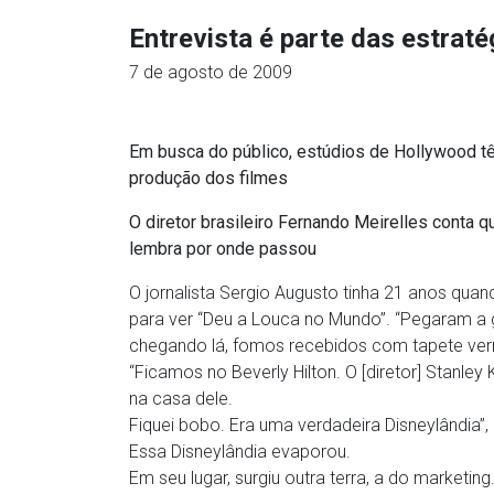
Entrevista é parte das estrat
7 de agosto de 2009
Em busca do público, estúdios de Hollywood t
produção dos filmes
O diretor brasileiro Fernando Meirelles conta q
lembra por onde passou
O jornalista Sergio Augusto tinha 21 anos quand
para ver “Deu a Louca no Mundo”. “Pegaram a 
chegando lá, fomos recebidos com tapete verm
“Ficamos no Beverly Hilton. O [diretor] Stanle
na casa dele.
Fiquei bobo. Era uma verdadeira Disneylândia”,
Essa Disneylândia evaporou.
Em seu lugar, surgiu outra terra, a do marketin