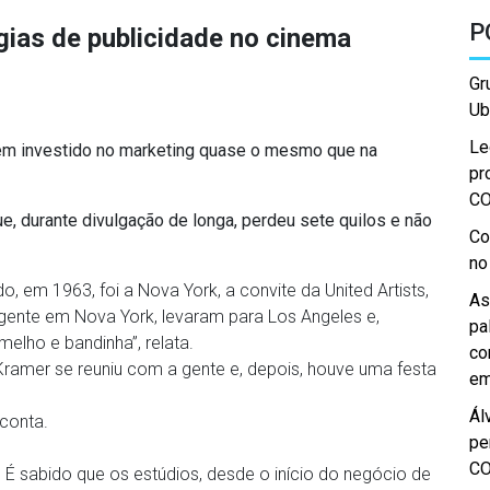
P
égias de publicidade no cinema
Gr
Ub
Le
êm investido no marketing quase o mesmo que na
pr
C
ue, durante divulgação de longa, perdeu sete quilos e não
Co
no
o, em 1963, foi a Nova York, a convite da United Artists,
As
gente em Nova York, levaram para Los Angeles e,
pa
elho e bandinha”, relata.
co
y Kramer se reuniu com a gente e, depois, houve uma festa
em
Ál
 conta.
pe
C
g. É sabido que os estúdios, desde o início do negócio de