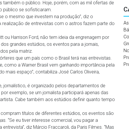
s também o público. Hoje, porém, com as mil ofertas de
C
o público se sofisticaram.
se o mesmo que investem na produção”, diz o
As
A realização de entrevistas com o astros fazem parte do
Bá
Co
Pitt ou Harrison Ford, não tem ideia da engrenagem por
Gr
dos grandes estúdios, os eventos para a jornais,
No
dos pela matriz.
Pr
teres que um país como o Brasil terá nas entrevistas.
Pr
te, como a Warner Brasil vem ganhando importância pela
o mais espaço”, contabiliza José Carlos Oliveira,
 jornalístico, é organizado pelos departamentos de
, por exemplo, se um jornalista participará apenas das
o artista. Cabe também aos estúdios definir quanto tempo
 compram títulos de diferentes estúdios, os eventos são
. “Se eu tiver interesse comercial, vou pagar a
entrevista”, diz Márcio Fraccaroli, da Paris Filmes. “Mas