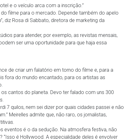
el e o veículo arca com a inscrição.”
al do filme para o mercado. Depende também do apelo
”, diz Rosa di Sabbato, diretora de marketing da
údios para atender, por exemplo, as revistas mensais,
podem ser uma oportunidade para que haja essa
ce de criar um falatório em torno do filme e, para a
is fora do mundo encantado, para os artistas as
o.
 os cantos do planeta. Devo ter falado com uns 300
s.
di 7 quilos, nem sei dizer por quais cidades passei e não
 Meirelles admite que, não raro, os jornalistas,
itivas.
s eventos é o da sedução. Na atmosfera festiva, não
e? “Isso é Hollywood. A especialidade deles é envolver