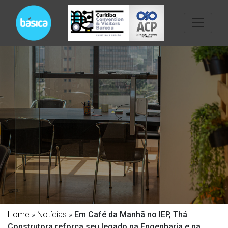
Home
»
Notícias
»
Em Café da Manhã no IEP, Thá
Construtora reforça seu legado na Engenharia e na