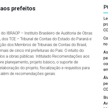
P
os prefeitos
Le
pr
C
 IBRAOP – Instituto Brasileiro de Auditoria de Obras
Co
o, dos TCE – Tribunal de Contas do Estado do Paraná e
no
ão dos Membros de Tribunais de Contas do Brasil,
ais de cinco mil prefeituras do País. O intuito do
As
ados a obras públicas. Intitulado Recomendações aos
pa
bre planejamento, projeto básico, o suporte de
co
elaboração do projeto, fiscalização e requisitos para
em
, além de recomendações gerais.
Ál
pe
C
Br
Av