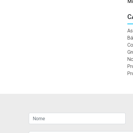
Mi
C
As
Bá
Co
Gr
No
Pr
Pr