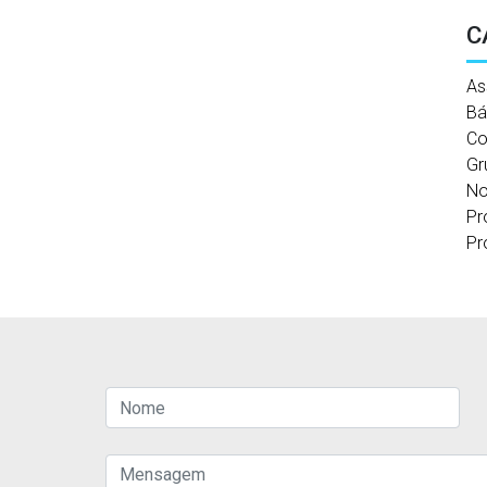
C
As
Bá
Co
Gr
No
Pr
Pr