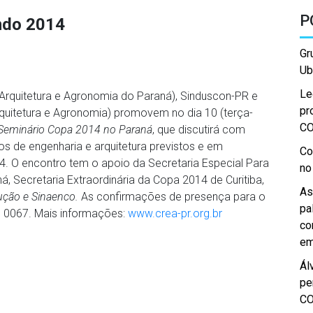
P
ndo 2014
Gr
Ub
Le
Arquitetura e Agronomia do Paraná), Sinduscon-PR e
pr
uitetura e Agronomia) promovem no dia 10 (terça-
C
Seminário Copa 2014 no Paraná
, que discutirá com
os de engenharia e arquitetura previstos e em
Co
 O encontro tem o apoio da Secretaria Especial Para
no
 Secretaria Extraordinária da Copa 2014 de Curitiba,
As
ução e Sinaenco.
As confirmações de presença para o
pa
1 0067. Mais informações:
www.crea-pr.org.br
co
em
Ál
pe
C