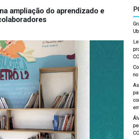
P
 na ampliação do aprendizado e
 colaboradores
Gr
Ub
Le
pr
C
Co
no
As
pa
co
em
Ál
pe
C