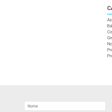
C
As
Bá
Co
Gr
No
Pr
Pr