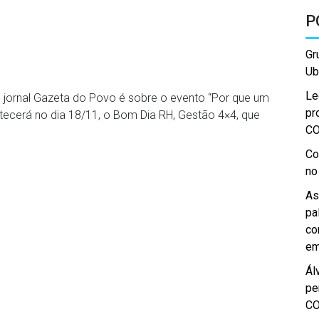
P
Gr
Ub
Le
o jornal Gazeta do Povo é sobre o evento “Por que um
pr
ntecerá no dia 18/11, o Bom Dia RH, Gestão 4×4, que
C
Co
no
As
pa
co
em
Ál
pe
C