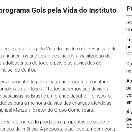
P
programa Gols pela Vida do Instituto
Gr
Ub
Le
pr
 programa Gols pela Vida do Instituto de Pesquisa Pelé
C
os financeiros que serão destinados à viabilização de
 e adolescentes de todo o país e às atividades de
Co
cipe, de Curitiba.
no
As
senvolvimento de pesquisas, que buscam aumentar o
pa
complexas da infância. “Todos sabemos que devido à
co
 pesquisas no Brasil é um grande desafio. Por isso, o
em
dades para a melhoria da vida das crianças atendidas
phael Manzoni, diretor do Grupo Comunicare.
Ál
pe
olocar no mercado produtos e propostas de apoio e
C
oenças da infância. A proposta atual, que também conta