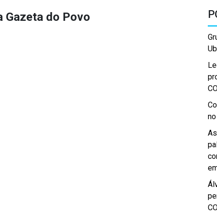
P
a Gazeta do Povo
Gr
Ub
Le
pr
C
Co
no
As
pa
co
em
Ál
pe
C