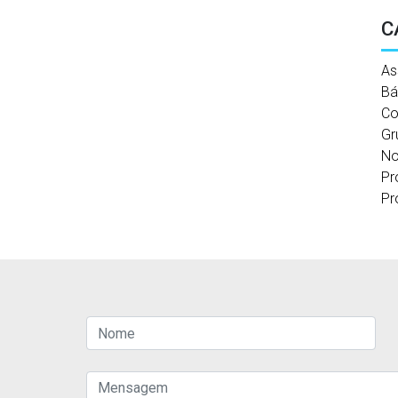
C
As
Bá
Co
Gr
No
Pr
Pr