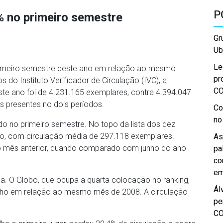
P
8% no primeiro semestre
Gr
Ub
Le
primeiro semestre deste ano em relação ao mesmo
pr
o Instituto Verificador de Circulação (IVC), a
C
ste ano foi de 4.231.165 exemplares, contra 4.394.047
 presentes no dois períodos.
Co
no
do no primeiro semestre. No topo da lista dos dez
ulo, com circulação média de 297.118 exemplares.
As
o mês anterior, quando comparado com junho do ano
pa
co
em
a. O Globo, que ocupa a quarta colocação no ranking,
Ál
unho em relação ao mesmo mês de 2008. A circulação
pe
C