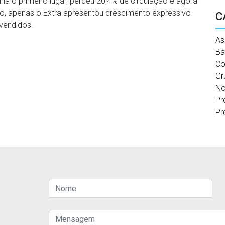
ha o primeiro lugar, perdeu 20,4% de circulação e agora
o, apenas o Extra apresentou crescimento expressivo
C
 vendidos.
As
Bá
Co
Gr
No
Pr
Pr