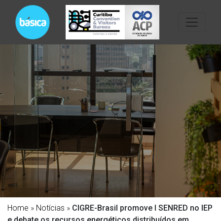
Home
»
Notícias
»
CIGRE-Brasil promove I SENRED no IEP
e debate os recursos energéticos distribuídos em