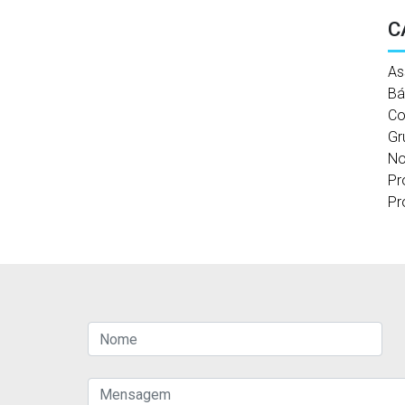
C
As
Bá
Co
Gr
No
Pr
Pr