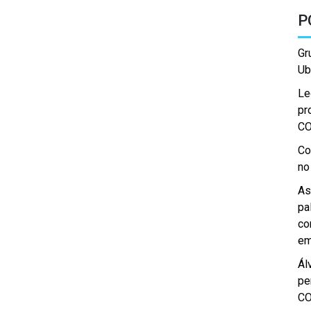
P
Gr
Ub
Le
pr
C
Co
no
As
pa
co
em
Ál
pe
C