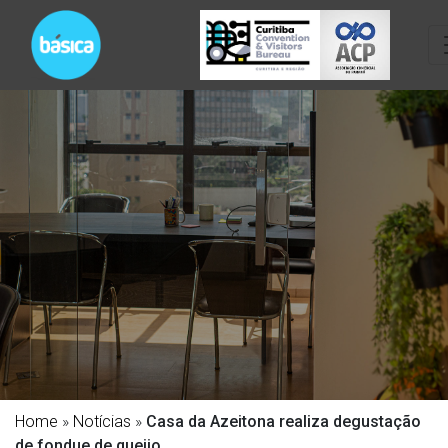
Home
»
Notícias
»
Casa da Azeitona realiza degustação
de fondue de queijo