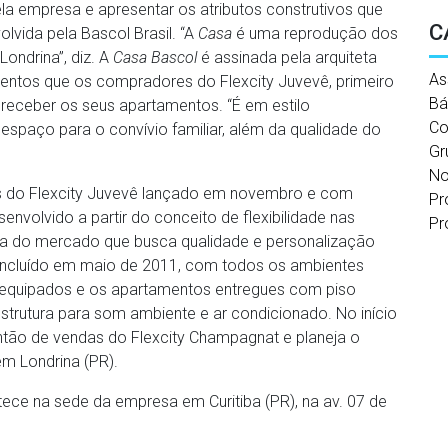
la empresa e apresentar os atributos construtivos que
C
lvida pela Bascol Brasil. “A
Casa
é uma reprodução dos
Londrina”, diz. A
Casa Bascol
é assinada pela arquiteta
As
entos que os compradores do Flexcity Juvevê, primeiro
Bá
 receber os seus apartamentos. “É em estilo
Co
espaço para o convívio familiar, além da qualidade do
Gr
No
 do Flexcity Juvevê lançado em novembro e com
Pr
nvolvido a partir do conceito de flexibilidade nas
Pr
ela do mercado que busca qualidade e personalização
oncluído em maio de 2011, com todos os ambientes
 equipados e os apartamentos entregues com piso
estrutura para som ambiente e ar condicionado. No início
antão de vendas do Flexcity Champagnat e planeja o
m Londrina (PR).
ece na sede da empresa em Curitiba (PR), na av. 07 de