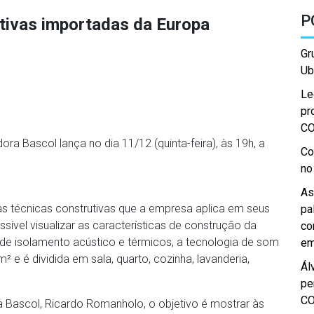
P
utivas importadas da Europa
Gr
Ub
Le
pr
C
ora Bascol lança no dia 11/12 (quinta-feira), às 19h, a
Co
no
As
as técnicas construtivas que a empresa aplica em seus
pa
ível visualizar as características de construção da
co
 de isolamento acústico e térmicos, a tecnologia de som
em
e é dividida em sala, quarto, cozinha, lavanderia,
Ál
pe
C
da Bascol, Ricardo Romanholo, o objetivo é mostrar às