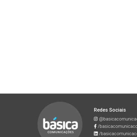
Redes Sociais
@basicacomunica
/basicacomunicac
/basicacomunicac