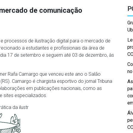
P
no mercado de comunicação
Gr
Ub
Le
 e processos de ilustração digital para o mercado de
pr
ecionado a estudantes e profissionais da área de
C
o dia 17 de setembro e seguem até 03 de dezembro, às
Co
no
signer Rafa Camargo que venceu este ano o Salão
 (RS). Camargo é chargista esportivo do jornal Tribuna
As
olaborações em publicações nacionais, como as
pa
e sites especializados.
co
em
tica da ilustr
Ál
pe
C