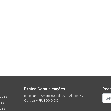
Básica Comunicações
Rece
R. Fernando Amaro, 60, sala 27 – Alto da XV,
coes
Curitiba – PR, 80045-080
oes
oes