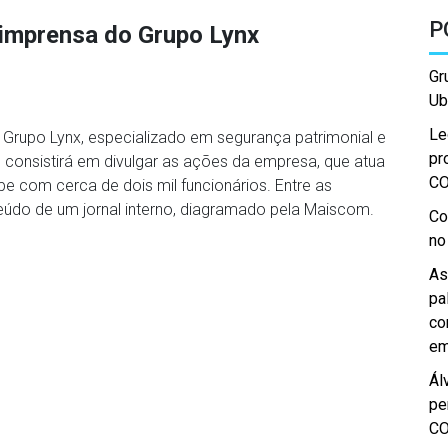
P
imprensa do Grupo Lynx
Gr
Ub
Le
Grupo Lynx, especializado em segurança patrimonial e
pr
 consistirá em divulgar as ações da empresa, que atua
C
 com cerca de dois mil funcionários. Entre as
eúdo de um jornal interno, diagramado pela Maiscom.
Co
no
As
pa
co
em
Ál
pe
C