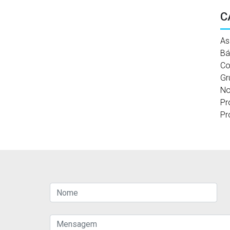
C
As
Bá
Co
Gr
No
Pr
Pr