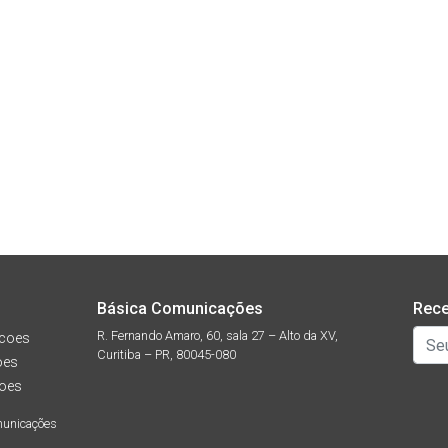
Básica Comunicações
Rece
R. Fernando Amaro, 60, sala 27 – Alto da XV,
coes
Curitiba – PR, 80045-080
oes
oes
municações