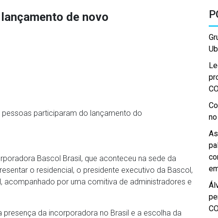
P
 lançamento de novo
Gr
Ub
Le
pr
C
Co
 pessoas participaram do lançamento do
no
As
pa
co
rporadora Bascol Brasil, que aconteceu na sede da
em
resentar o residencial, o presidente executivo da Bascol,
al, acompanhado por uma comitiva de administradores e
Ál
pe
C
 presença da incorporadora no Brasil e a escolha da