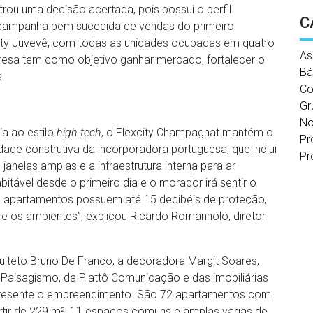
trou uma decisão acertada, pois possui o perfil
C
campanha bem sucedida de vendas do primeiro
ity Juvevê, com todas as unidades ocupadas em quatro
As
resa tem como objetivo ganhar mercado, fortalecer o
Bá
.
Co
Gr
No
ia ao estilo
high tech
, o Flexcity Champagnat mantém o
Pr
idade construtiva da incorporadora portuguesa, que inclui
Pr
janelas amplas e a infraestrutura interna para ar
itável desde o primeiro dia e o morador irá sentir o
s apartamentos possuem até 15 decibéis de proteção,
e os ambientes”, explicou Ricardo Romanholo, diretor
uiteto Bruno De Franco, a decoradora Margit Soares,
 Paisagismo, da Plattô Comunicação e das imobiliárias
 presente o empreendimento. São 72 apartamentos com
artir de 229 m², 11 espaços comuns e amplas vagas de