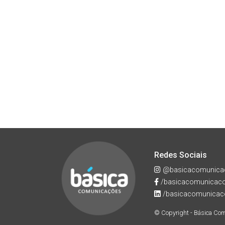
Redes Sociais
@basicacomunica
/basicacomunicac
/basicacomunicac
© Copyright - Básica Co