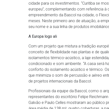
cidade para os investimentos. “Curitiba se mos
europeu”, complementando com referência à 
empreendimento da Bascol na cidade, o Flexc
meses. Neste primeiro ano de atuação, a emp
seu nome e a sua linha de produtos imobiliários
A Europa logo ali
Com um projeto que mistura a tradição europé
conceito de flexibilidade nas plantas e de qual
isolamentos térmico-acústico, a laje estendida, 
condicionado e som ambiente. “A casa será hab
conforto do isolamento acústico e térmico. O
que minimiza o som de percussão e aéreo entr
de projetos internacionais da Bascol.
Profissionais da equipe da Bascol, como o arq
representantes do escritório Felipe Reichmann
Galvão e Paulo Celles mostraram ao público
área média de 138 m², quatro coberturas, a p