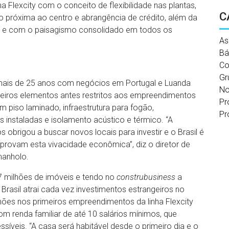
a Flexcity com o conceito de flexibilidade nas plantas,
C
ão próxima ao centro e abrangência de crédito, além da
os e com o paisagismo consolidado em todos os
As
Bá
Co
Gr
 mais de 25 anos com negócios em Portugal e Luanda
No
ileiros elementos antes restritos aos empreendimentos
Pr
piso laminado, infraestrutura para fogão,
Pr
s instaladas e isolamento acústico e térmico. “A
brigou a buscar novos locais para investir e o Brasil é
provam esta vivacidade econômica”, diz o diretor de
manholo.
7 milhões de imóveis e tendo no
construbusiness
a
 Brasil atrai cada vez investimentos estrangeiros no
hões nos primeiros empreendimentos da linha Flexcity
com renda familiar de até 10 salários mínimos, que
íveis. “A casa será habitável desde o primeiro dia e o