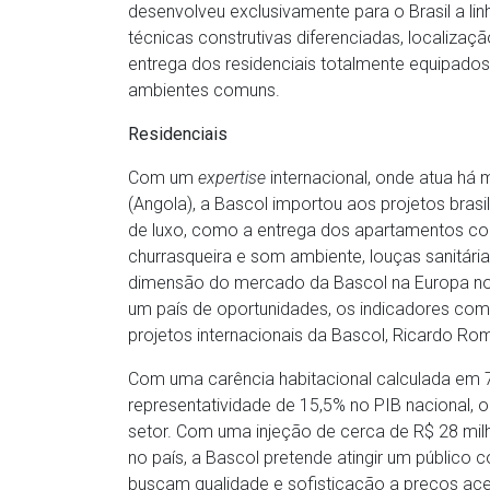
desenvolveu exclusivamente para o Brasil a linh
técnicas construtivas diferenciadas, localizaç
entrega dos residenciais totalmente equipad
ambientes comuns.
Residenciais
Com um
expertise
internacional, onde atua há
(Angola), a Bascol importou aos projetos bras
de luxo, como a entrega dos apartamentos com 
churrasqueira e som ambiente, louças sanitária
dimensão do mercado da Bascol na Europa nos o
um país de oportunidades, os indicadores com
projetos internacionais da Bascol, Ricardo Ro
Com uma carência habitacional calculada em 
representatividade de 15,5% no PIB nacional, o
setor. Com uma injeção de cerca de R$ 28 mil
no país, a Bascol pretende atingir um público 
buscam qualidade e sofisticação a preços acess