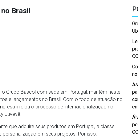
P
no Brasil
Gr
Ub
Le
pr
C
Co
no
As
 o Grupo Bascol com sede em Portugal, mantém neste
pa
tos e lançamentos no Brasil. Com o foco de atuação no
co
empresa iniciou o processo de internacionalização no
em
ty Juvevê.
Ál
pe
ante que adquire seus produtos em Portugal, a classe
C
personalização em seus projetos. Por isso,