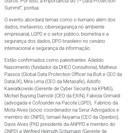
outros. Por isso, a importância do 1º Data Protection
Summit”, pontua.
O evento abordará temas como o humano além dos
dados, metaverso, cibersegurança no ambiente
empresarial, LGPD e o setor público, biometria e a
segurança dos dados, DPO brasileiro no cenário
internacional e segurança da informação.
Estão confirmados como palestrantes: Adeildo
Nascimento (fundador da DHEO Consultoria), Matheus
Passos (Global Data Protection Officer na Bolt e CEO da
DataUX), Mira Lima (CEO da Metasafe), Adolfo
Kawiatkowski (Gerente de Cyber Security na KPMG),
Michiel Buysing Damsté (CEO da EXIN), Fabiola Grimaldi
(advogada e Cofounder na Pacote LGPD), Fabrício da
Mota Alves (sócio coordenador na Serur Advogados e
membro do CNPD), Ismael Akiyama (CEO da Openbio),
Davis Alves (PhD presidente da ANPPD e membro do
CNPD) e Winfried Helmuth Schumann (Gerente de