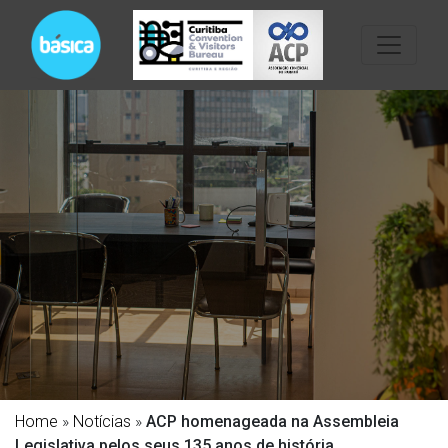
Home
»
Notícias
»
ACP homenageada na Assembleia
Legislativa pelos seus 135 anos de história